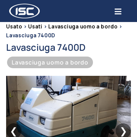
Salta
al
Toggl
contenuto
Navig
Usato
>
Usati
>
Lavasciuga uomo a bordo
>
Chi siamo
Lavasciuga 7400D
Lavasciuga 7400D
Prodotti
Lavasciuga uomo a bordo
Settori
Servizi
Usato
Blog
❮
❯