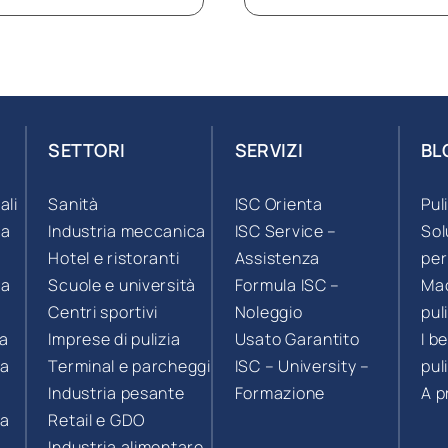
SETTORI
SERVIZI
BL
ali
Sanità
ISC Orienta
Pul
 a
Industria meccanica
ISC Service –
Sol
Hotel e ristoranti
Assistenza
per
 a
Scuole e università
Formula ISC –
Mac
Centri sportivi
Noleggio
pul
ia
Imprese di pulizia
Usato Garantito
I b
 a
Terminal e parcheggi
ISC – University –
pul
Industria pesante
Formazione
A p
 a
Retail e GDO
Industria alimentare