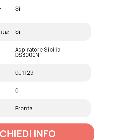
e
Si
ita:
Si
Aspiratore Sibilia
DS3000NT
001129
0
:
Pronta
ICHIEDI INFO