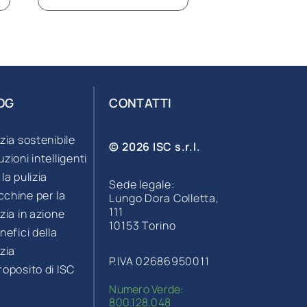
OG
CONTATTI
izia sostenibile
© 2026 ISC s.r.l.
uzioni intelligenti
 la pulizia
Sede legale:
chine per la
Lungo Dora Colletta,
111
izia in azione
10153 Torino
enefici della
izia
P.IVA 02686950011
roposito di ISC
Numero Verde:
800.128.048