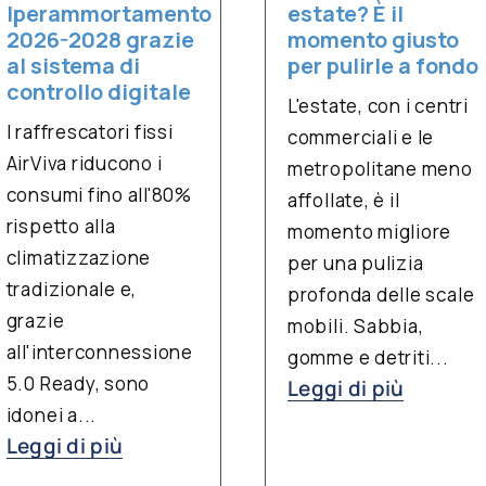
Iperammortamento
estate? È il
2026-2028 grazie
momento giusto
al sistema di
per pulirle a fondo
controllo digitale
L'estate, con i centri
I raffrescatori fissi
commerciali e le
AirViva riducono i
metropolitane meno
consumi fino all'80%
affollate, è il
rispetto alla
momento migliore
climatizzazione
per una pulizia
tradizionale e,
profonda delle scale
grazie
mobili. Sabbia,
all'interconnessione
gomme e detriti...
5.0 Ready, sono
Leggi di più
idonei a...
Leggi di più