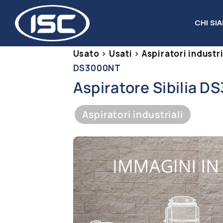
Salta
al
CHI SI
contenuto
Usato
>
Usati
>
Aspiratori industri
DS3000NT
Aspiratore Sibilia 
Aspiratori industriali