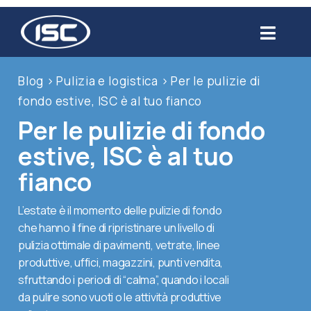
Salta
al
Toggl
contenuto
Navig
Chi siamo
Blog
>
Pulizia e logistica
>
Per le pulizie di
fondo estive, ISC è al tuo fianco
Prodotti
Per le pulizie di fondo
estive, ISC è al tuo
Settori
fianco
Servizi
L’estate è il momento delle pulizie di fondo
che hanno il fine di ripristinare un livello di
pulizia ottimale di pavimenti, vetrate, linee
Usato
produttive, uffici, magazzini, punti vendita,
sfruttando i periodi di “calma”, quando i locali
Blog
da pulire sono vuoti o le attività produttive