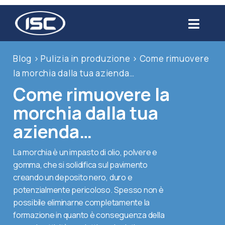
Salta
al
Toggl
contenuto
Navig
Chi siamo
Blog
>
Pulizia in produzione
>
Come rimuovere
la morchia dalla tua azienda…
Prodotti
Come rimuovere la
morchia dalla tua
Settori
azienda…
Servizi
La morchia è un impasto di olio, polvere e
gomma, che si solidifica sul pavimento
creando un deposito nero, duro e
Usato
potenzialmente pericoloso. Spesso non è
possibile eliminarne completamente la
Blog
formazione in quanto è conseguenza della