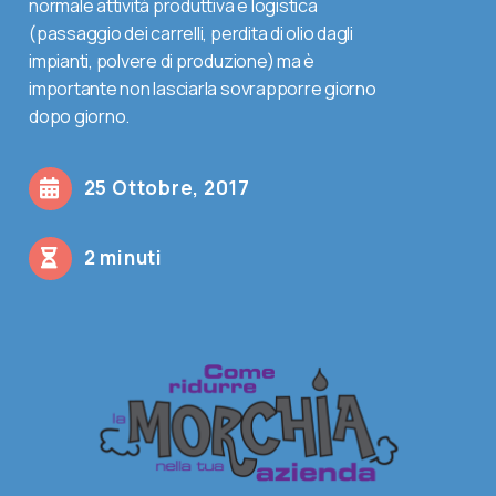
normale attività produttiva e logistica
(passaggio dei carrelli, perdita di olio dagli
Contatti
impianti, polvere di produzione) ma è
importante non lasciarla sovrapporre giorno
dopo giorno.
Shop
25 Ottobre, 2017
Cerca
2 minuti