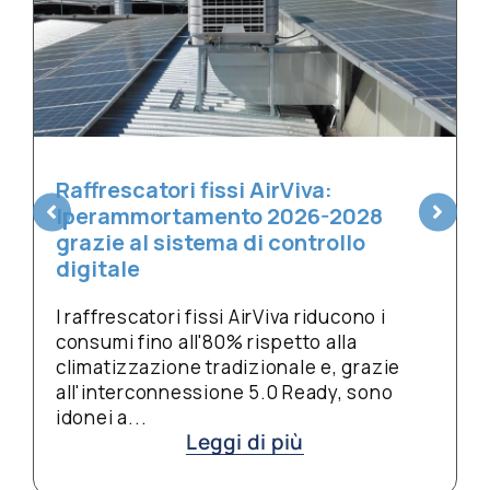
Scale mobili poco utilizzate in
estate? È il momento giusto per
pulirle a fondo
L'estate, con i centri commerciali e le
metropolitane meno affollate, è il
momento migliore per una pulizia
profonda delle scale mobili. Sabbia,
gomme e detriti...
Leggi di più