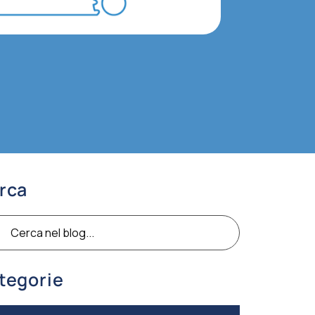
rca
ca
tegorie