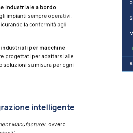
P
e industriale a bordo
li impianti sempre operativi,
S
icurando la conformità agli
M
 industriali per macchine
I
 progettati per adattarsi alle
A
o soluzioni su misura per ogni
grazione intelligente
pment Manufacturer
, ovvero
inali”.