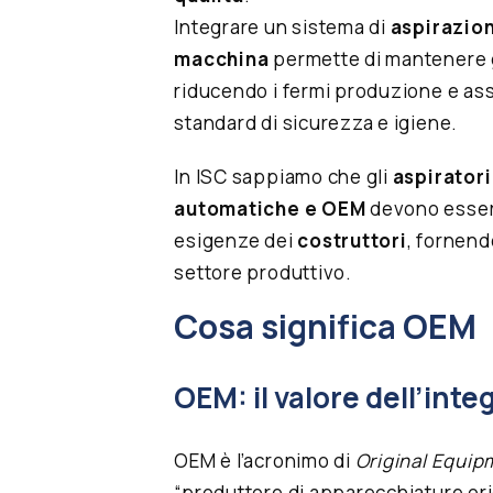
Integrare un sistema di
aspirazion
macchina
permette di mantenere g
riducendo i fermi produzione e ass
standard di sicurezza e igiene.
In ISC sappiamo che gli
aspiratori
automatiche e OEM
devono essere
esigenze dei
costruttori
, fornend
settore produttivo.
Cosa significa OEM
OEM: il valore dell’inte
OEM è l’acronimo di
Original Equi
“produttore di apparecchiature orig