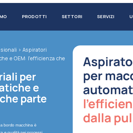
AMO
PRODOTTI
SETTORI
SERVIZI
U
ssionali
>
Aspiratori
che e OEM: l’efficienza che
iali per
tiche e
 che parte
e a bordo macchina è
a e qualità nei processi