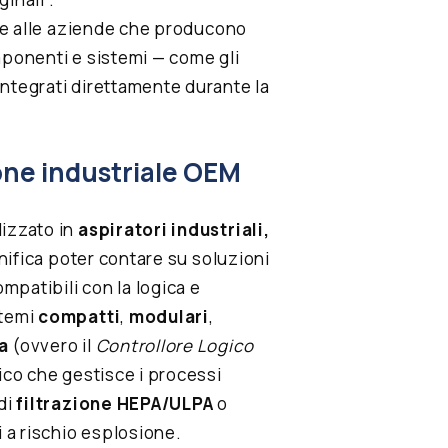
sce alle aziende che producono
mponenti e sistemi — come gli
ntegrati direttamente durante la
ione industriale OEM
lizzato in
aspiratori industriali,
gnifica poter contare su soluzioni
patibili con la logica e
stemi
compatti
,
modulari
,
a
(ovvero il
Controllore Logico
onico che gestisce i processi
di
filtrazione HEPA/ULPA
o
 a rischio esplosione.