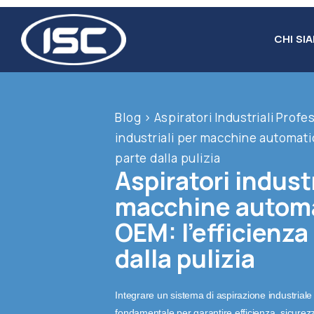
Salta
al
CHI SI
contenuto
Blog
>
Aspiratori Industriali Profe
industriali per macchine automati
parte dalla pulizia
Aspiratori industr
macchine automa
OEM: l’efficienza
dalla pulizia
Integrare un sistema di aspirazione industrial
fondamentale per garantire efficienza, sicurezz