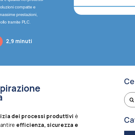
o soluzioni compatte e
 massime prestazioni,
rollo tramite PLC.
2,9 minuti
Ce
spirazione
a
Cer
per:
izia dei processi produttivi
è
Ca
rantire
efficienza, sicurezza e