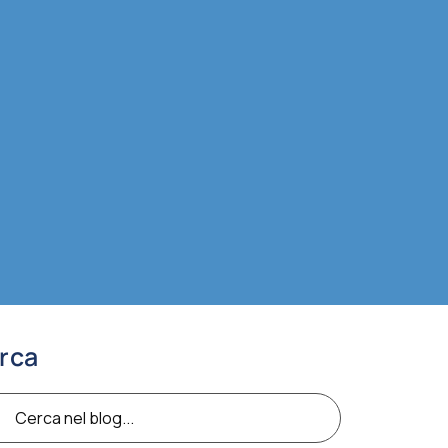
rca
ca