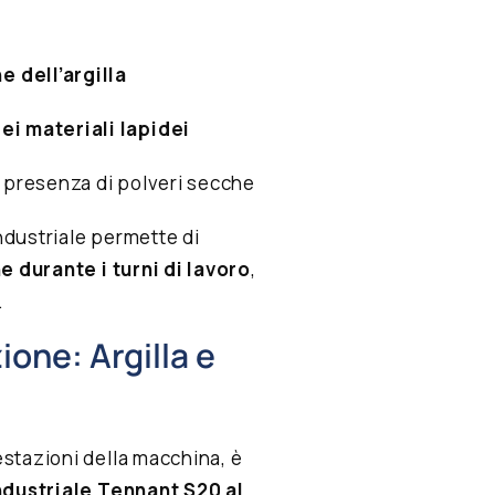
 dell’argilla
ei materiali lapidei
a presenza di polveri secche
industriale permette di
e durante i turni di lavoro
,
.
ione: Argilla e
stazioni della macchina, è
ndustriale Tennant S20 al