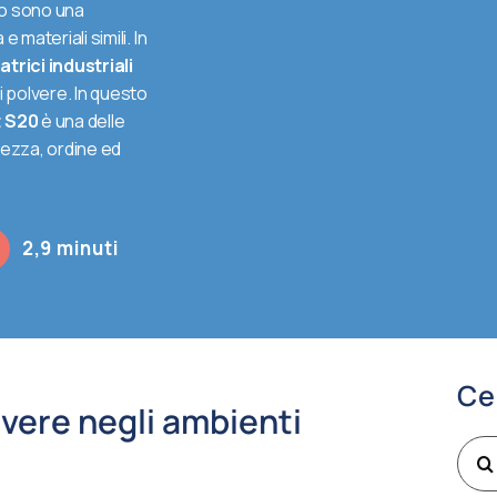
rno sono una
e materiali simili. In
trici industriali
i polvere. In questo
 S20
è una delle
rezza, ordine ed
2,9 minuti
Ce
lvere negli ambienti
Cer
per: