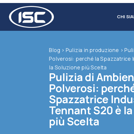
Salta
al
CHI SI
contenuto
Blog
>
Pulizia in produzione
>
Pul
Polverosi: perché la Spazzatrice 
la Soluzione più Scelta
Pulizia di Ambien
Polverosi: perché
Spazzatrice Indu
Tennant S20 è la
più Scelta