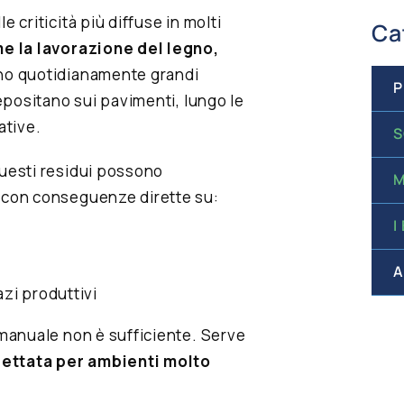
e criticità più diffuse in molti
Ca
e la lavorazione del legno,
o quotidianamente grandi
P
depositano sui pavimenti, lungo le
ative.
S
questi residui possono
M
, con conseguenze dirette su:
I
A
azi produttivi
 manuale non è sufficiente. Serve
gettata per ambienti molto