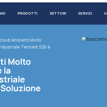
AMO
PRODOTTI
SETTORI
SERVIZI
U
izia di Ambienti Molto
Industriale Tennant S20 è
ti Molto
 la
striale
 Soluzione