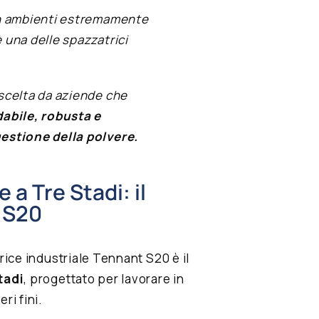
in ambienti estremamente
 una delle spazzatrici
scelta da aziende che
dabile, robusta e
estione della polvere.
 a Tre Stadi: il
 S20
trice industriale Tennant S20 è il
tadi
, progettato per lavorare in
ri fini.