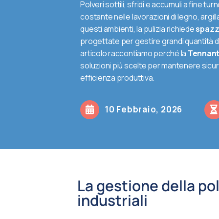
Polveri sottili, sfridi e accumuli a fine tu
costante nelle lavorazioni di legno, argilla 
questi ambienti, la pulizia richiede
spazza
progettate per gestire grandi quantità d
articolo raccontiamo perché la
Tennant
soluzioni più scelte per mantenere sicu
efficienza produttiva.
10 Febbraio, 2026
La gestione della po
industriali