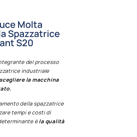
duce Molta
la Spazzatrice
nant S20
integrante del processo
zzatrice industriale
scegliere la macchina
tato.
namento della spazzatrice
are tempi e costi di
 determinante è
la qualità