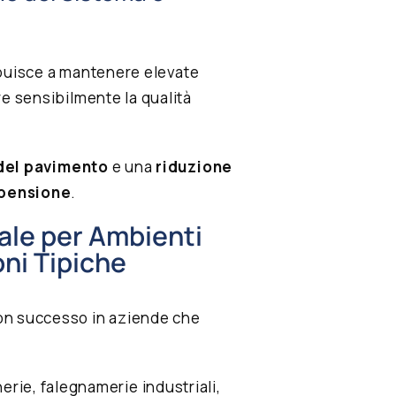
tribuisce a mantenere elevate
re sensibilmente la qualità
 del pavimento
e una
riduzione
ospensione
.
ale per Ambienti
oni Tipiche
on successo in aziende che
erie, falegnamerie industriali,