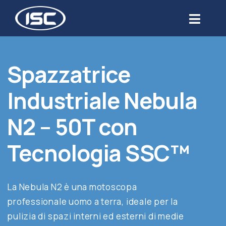
Salta
al
Toggl
contenuto
Navig
Chi siamo
Spazzatrice
Prodotti
Industriale Nebula
Settori
N2 – 50T con
Tecnologia SSC™
Servizi
Usato
La Nebula N2 è una motoscopa
professionale uomo a terra, ideale per la
Blog
pulizia di spazi interni ed esterni di medie