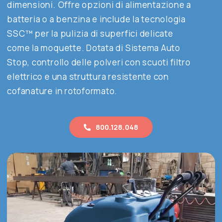
dimensioni.
Offre opzioni di alimentazione a
Contatti
batteria o a benzina e include la tecnologia
SSC™ per la pulizia di superfici delicate
come la moquette.
Dotata di Sistema Auto
Shop
Stop, controllo delle polveri con scuoti filtro
elettrico e una struttura resistente con
Cerca
cofanature in rotoformato.
​
800.128.048