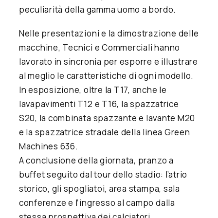
peculiarità della gamma uomo a bordo.
Nelle presentazioni e la dimostrazione delle
macchine, Tecnici e Commerciali hanno
lavorato in sincronia per esporre e illustrare
al meglio le caratteristiche di ogni modello.
In esposizione, oltre la T17, anche le
lavapavimenti T12
e
T16
, la
spazzatrice
S20
, la
combinata spazzante e lavante M20
e la
spazzatrice stradale della linea Green
Machines 636
.
A conclusione della giornata, pranzo a
buffet seguito dal tour dello stadio: l’atrio
storico, gli spogliatoi, area stampa, sala
conferenze e l’ingresso al campo dalla
stessa prospettiva dei calciatori.