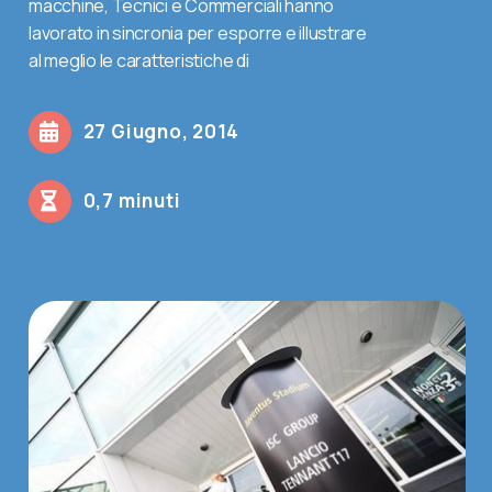
macchine, Tecnici e Commerciali hanno
lavorato in sincronia per esporre e illustrare
Contatti
al meglio le caratteristiche di
Shop
27 Giugno, 2014
Cerca
0,7 minuti