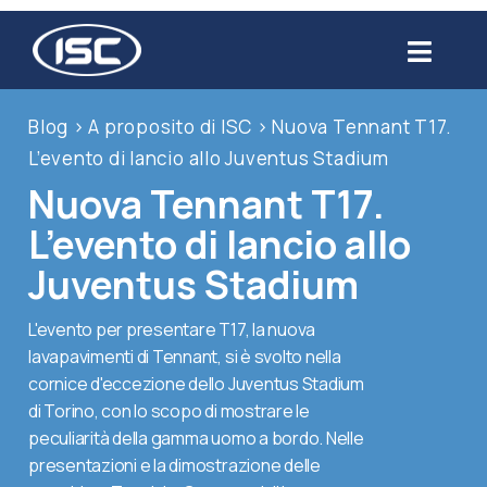
Salta
al
Toggl
contenuto
Navig
Chi siamo
Blog
>
A proposito di ISC
>
Nuova Tennant T17.
L’evento di lancio allo Juventus Stadium
Prodotti
Nuova Tennant T17.
L’evento di lancio allo
Settori
Juventus Stadium
Servizi
L'evento per presentare T17, la nuova
lavapavimenti di Tennant, si è svolto nella
cornice d'eccezione dello Juventus Stadium
Usato
di Torino, con lo scopo di mostrare le
peculiarità della gamma uomo a bordo. Nelle
Blog
presentazioni e la dimostrazione delle