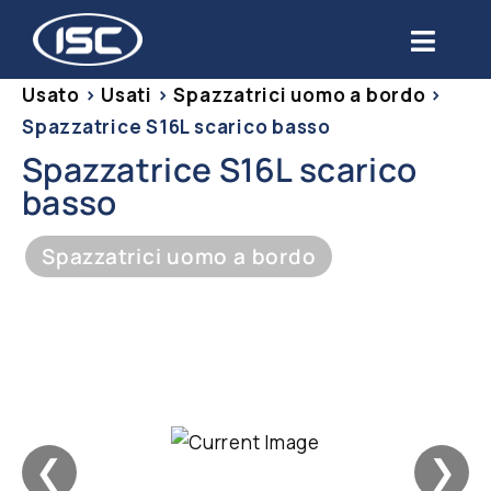
Salta
al
Toggl
contenuto
Navig
Usato
>
Usati
>
Spazzatrici uomo a bordo
>
Chi siamo
Spazzatrice S16L scarico basso
Spazzatrice S16L scarico
Prodotti
basso
Settori
Spazzatrici uomo a bordo
Servizi
Usato
Blog
❮
❯