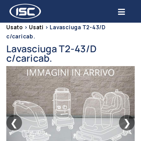
Salta
al
Toggl
contenuto
Navig
Usato
>
Usati
>
Lavasciuga T2-43/D
Chi siamo
c/caricab.
Lavasciuga T2-43/D
Prodotti
c/caricab.
Settori
Servizi
Usato
❮
❯
Blog