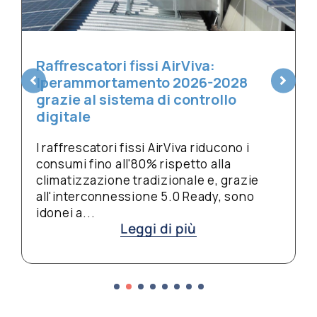
Scale mobili poco utilizzate in
estate? È il momento giusto per
pulirle a fondo
L'estate, con i centri commerciali e le
metropolitane meno affollate, è il
momento migliore per una pulizia
profonda delle scale mobili. Sabbia,
ie
gomme e detriti...
o
Leggi di più