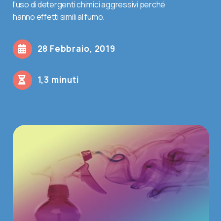
l'uso di detergenti chimici aggressivi perché
hanno effetti simili al fumo.
Contatti
28 Febbraio, 2019
Shop
1,3 minuti
Cerca