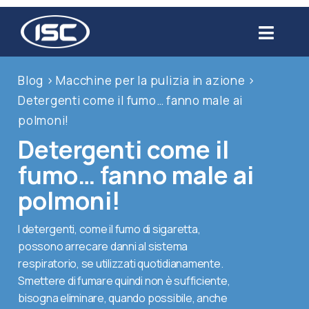
Salta
al
Toggl
contenuto
Navig
Chi siamo
Blog
>
Macchine per la pulizia in azione
>
Detergenti come il fumo… fanno male ai
Prodotti
polmoni!
Detergenti come il
Settori
fumo… fanno male ai
polmoni!
Servizi
I detergenti, come il fumo di sigaretta,
possono arrecare danni al sistema
Usato
respiratorio, se utilizzati quotidianamente.
Smettere di fumare quindi non è sufficiente,
Blog
bisogna eliminare, quando possibile, anche