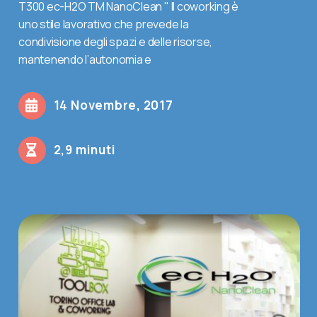
T300 ec-H2O TM NanoClean " Il coworking è
uno stile lavorativo che prevede la
Contatti
condivisione degli spazi e delle risorse,
mantenendo l’autonomia e
Shop
14 Novembre, 2017
Cerca
2,9 minuti