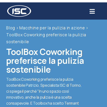
Salta
al
Toggl
contenuto
Navig
Chi siamo
Blog
>
Macchine per la pulizia in azione
>
ToolBox Coworking preferisce la pulizia
Prodotti
sostenibile
ToolBox Coworking
Settori
preferisce la pulizia
sostenibile
Servizi
ToolBox Coworking preferisce la pulizia
sostenibile Patrizio, Specialista ISC di Torino,
Usato
ci spiega il perché "In uno spazio così
innovativo, anche la pulizia è una scelta
Blog
consapevole. E Toolbox ha scelto Tennant