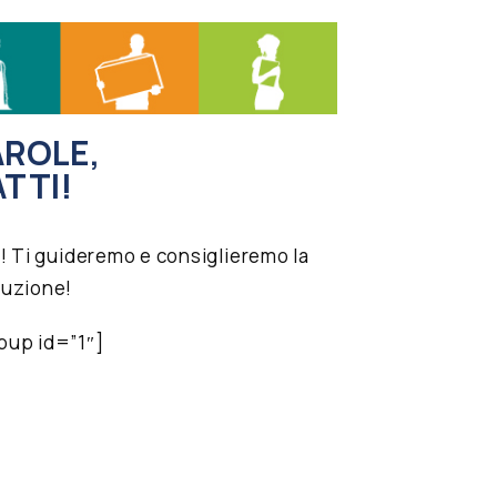
AROLE,
ATTI!
SC! Ti guideremo e consiglieremo la
luzione!
pup id=”1″]