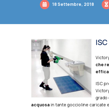
18 Settembre, 2018
ISC
Victor
che re
effica
ISC pr
Victor
grado 
acquosa
in tante goccioline caricate 