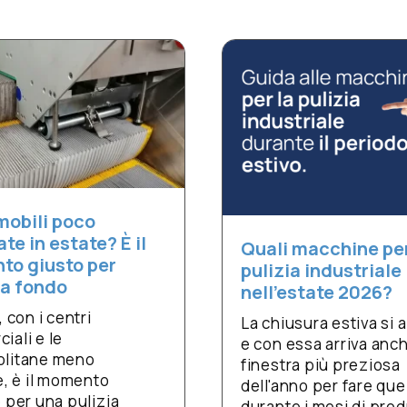
Id
Quali macchine per la
IS
pulizia industriale
li
nell’estate 2026?
IS
La chiusura estiva si avvicina,
ga
e con essa arriva anche la
di
finestra più preziosa
pe
dell'anno per fare quello che
es
durante i mesi di produzione