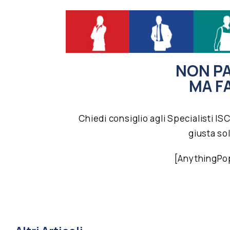
NON P
MA F
Chiedi consiglio agli Specialisti I
giusta so
[AnythingPo