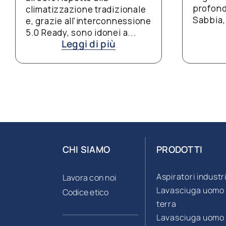
profonda delle scale mobili.
ne tradizionale
Sabbia, gomme e detriti...
interconnessione
Leggi di più
o idonei a...
 di più
CHI SIAMO
PRODOTTI
Aspiratori industri
Lavora con noi
Lavasciuga uomo
Codice etico
terra
Lavasciuga uomo