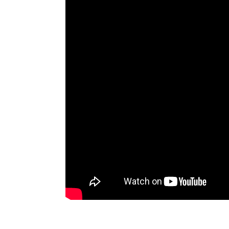
Clicc