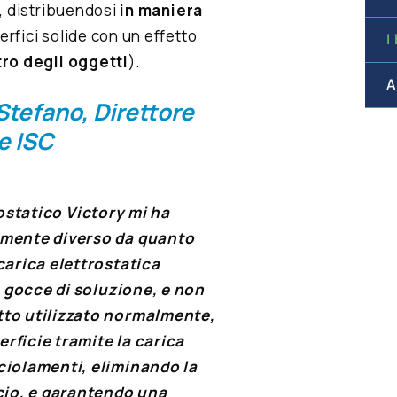
à, distribuendosi
in maniera
rfici solide con un effetto
I
tro degli oggetti
).
A
 Stefano, Direttore
le
ISC
rostatico Victory mi ha
lmente diverso da quanto
carica elettrostatica
e gocce di soluzione, e non
tto utilizzato normalmente,
erficie tramite la carica
ciolamenti, eliminando la
cio, e garantendo una