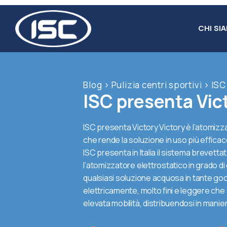
Salta
al
CHI SI
contenuto
Blog
>
Pulizia centri sportivi
>
ISC
ISC presenta Vic
ISC presenta Victory Victory è l’atomizz
che rende la soluzione in uso più efficac
ISC presenta in Italia il sistema brevettat
l’atomizzatore elettrostatico in grado di
qualsiasi soluzione acquosa in tante goc
elettricamente, molto fini e leggere che
elevata mobilità, distribuendosi in manie