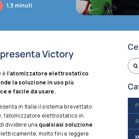
1,3 minuti
Ce
 presenta Victory
Cer
per:
y è
l’atomizzatore elettrostatico
nde la soluzione in uso più
Ca
ce e facile da usare.
P
esenta in Italia il sistema brevettato
y, l’atomizzatore elettrostatico in
S
di dividere una
qualsiasi soluzione
elettricamente, molto fini e leggere
M