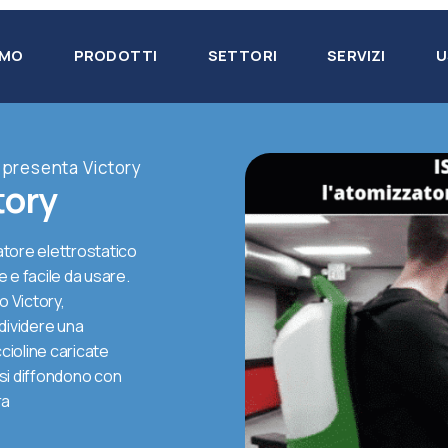
AMO
PRODOTTI
SETTORI
SERVIZI
U
 presenta Victory
tory
atore elettrostatico
e e facile da usare.
o Victory,
 dividere una
cioline caricate
 si diffondono con
ra