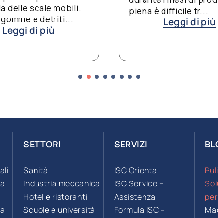
sc
piena è difficile tr...
Leggi di più
SETTORI
SERVIZI
BL
ali
Sanità
ISC Orienta
Pul
 a
Industria meccanica
ISC Service –
Sol
Hotel e ristoranti
Assistenza
per
 a
Scuole e università
Formula ISC –
Mac