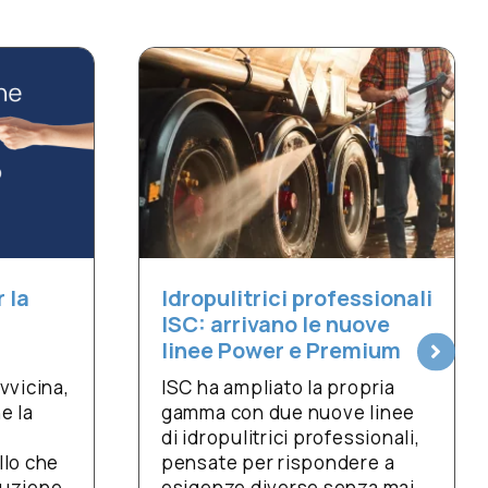
Estate 2026: i
viviamo è anc
ropulitrici professionali
che producia
C: arrivano le nuove
il raffrescame
nee Power e Premium
evaporativo p
C ha ampliato la propria
di alimentarlo
mma con due nuove linee
L'estate 2026 si
 idropulitrici professionali,
le più calde mai 
nsate per rispondere a
temperature reco
igenze diverse senza mai